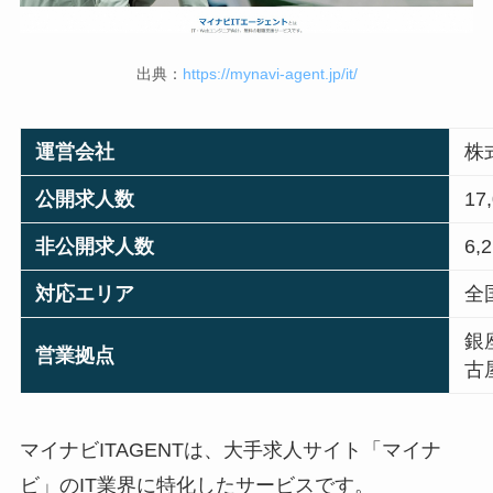
出典：
https://mynavi-agent.jp/it/
運営会社
株
公開求人数
17
非公開求人数
6,
対応エリア
全
銀
営業拠点
古
マイナビITAGENTは、大手求人サイト「マイナ
ビ」のIT業界に特化したサービスです。