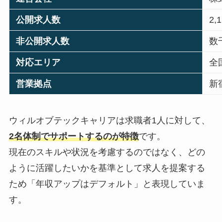
公開求人数
2,
非公開求人数
数
対応エリア
全
営業拠点
新
ウィルオブテックキャリアは求職者1人に対して、
2名体制でサポートするのが特徴
です。
現在のスキルや状況を考慮するのではなく、どの
ように活躍したいかを基準として求人を提案する
ため「年収アップはデフォルト」と表現していま
す。