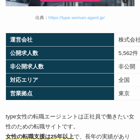
出典：
https://type.woman-agent.jp/
運営会社
株式会
公開求人数
5,562件
非公開求人数
非公開
対応エリア
全国
営業拠点
東京
type女性の転職エージェントは正社員で働きたい女
性のための転職サイトです。
女性の転職支援は25年以上
で、長年の実績があり