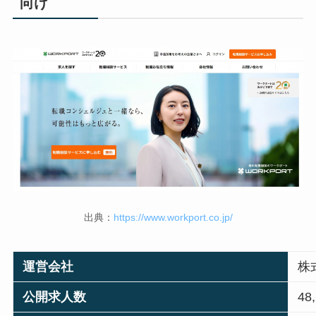
向け
出典：
https://www.workport.co.jp/
運営会社
株
公開求人数
48