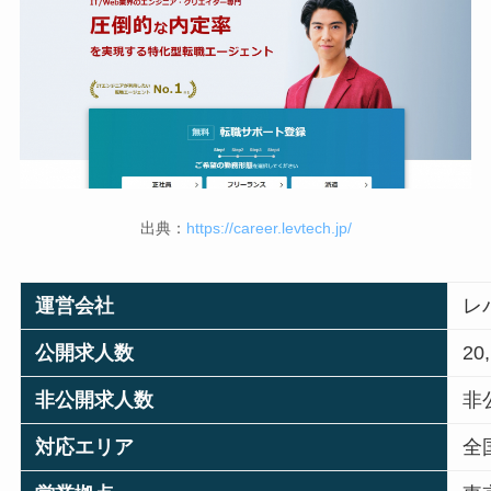
出典：
https://career.levtech.jp/
運営会社
レ
公開求人数
20
非公開求人数
非
対応エリア
全