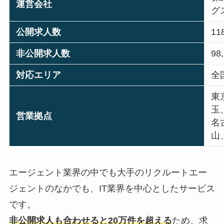
運営会社
グ
公開求人数
11
非公開求人数
98
対応エリア
全
東
玉
営業拠点
名
山
エージェント業界の中でも大手のリクルートエー
ジェントのなかでも、IT業界を中心としたサービス
です。
非公開求人も合わせると20万件を超える
ため、求