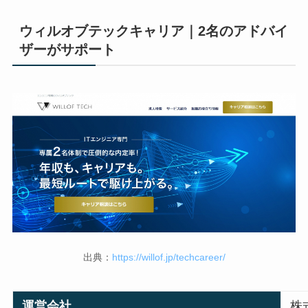
ウィルオブテックキャリア｜2名のアドバイ
ザーがサポート
出典：
https://willof.jp/techcareer/
運営会社
株