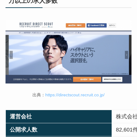
万以上の求人多数
出典：
https://directscout.recruit.co.jp/
運営会社
株式会
公開求人数
82,601