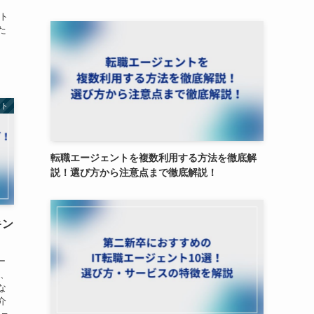
、
スト
た
ント
転職エージェントを複数利用する方法を徹底解
説！選び方から注意点まで徹底解説！
キン
ー
し、
な
介