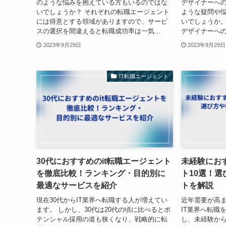
のような悩みを抱えている方もいるのではな
デザイナーへ
いでしょうか？ それぞれの転職エージェント
ような疑問や
には得意とする領域がありますので、サービ
いでしょうか。 
スの選択を間違えると転職成功率は一気...
デザイナーへの
2023年9月29日
2023年9月29日
IT転職エージェント
30代におすすめのit転職エージェント
未経験にお
を徹底比較！ランキング・目的別に
ト10選！
最適なサービスを紹介
トを解説
現在30代からIT業界へ転職する人が増えてい
近年需要が高ま
ます。 しかし、30代は20代の頃に比べるとポ
IT業界へ転職
テンシャル採用の道も狭くなり、戦略的に転
し、未経験から