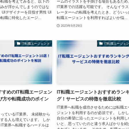
の転職を考えてみると、以下の
ームのイラストを手掛ける場合もあるため
悩みが浮かんでしまうのではな
IT業界での活躍も可能です。 そんなイラ
UIデザイナーを目指す男性 UI
レーターへの転職を考えたとき、どういっ
転職に特化したエージ...
転職エージェントを利用すればよいか悩...
2023年9月29日
IT転職エージェント
IT転職エージェ
すすめのIT転職エージェン
IT転職エージェントおすすめラン
選び方や転職成功のポイン
グ！サービスの特徴を徹底比較
IT業界へ転職を成功させるためには転職エ
ジェントを利用するのが必須です。 しか
っているIT業界。 未経験から
自分の希望に沿ったエージェントを利用し
をする人も増えています。 しか
いと、思っていたのと違う求人ばかりを紹
IT業界へ転職するハードルは