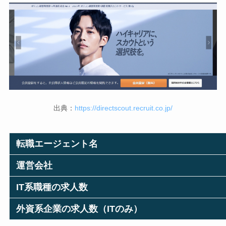
出典：
https://directscout.recruit.co.jp/
転職エージェント名
運営会社
IT系職種の求人数
外資系企業の求人数（ITのみ）