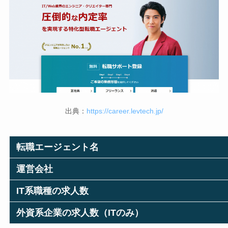
出典：
https://career.levtech.jp/
転職エージェント名
運営会社
IT系職種の求人数
外資系企業の求人数（ITのみ）