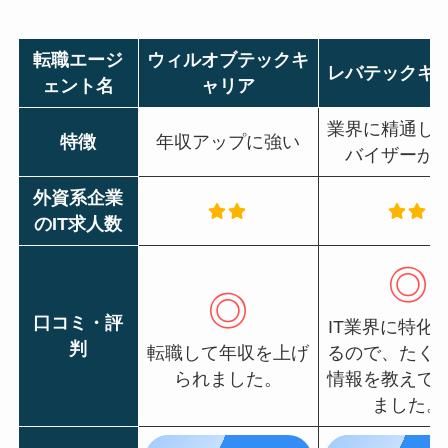
転職エージ
ウィルオブテックキ
レバテックキ
ェント名
ャリア
業界に精通し
特徴
年収アップに強い
バイザーが
外資系企業
のIT求人数
◎
◎
口コミ・評
IT業界に特化
判
転職して年収を上げ
るので、たく
られました。
情報を教えて
ました。