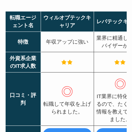
転職エージ
ウィルオブテックキ
レバテックキ
ェント名
ャリア
業界に精通し
特徴
年収アップに強い
バイザーが
外資系企業
のIT求人数
◎
◎
口コミ・評
IT業界に特化
判
転職して年収を上げ
るので、たく
られました。
情報を教えて
ました。