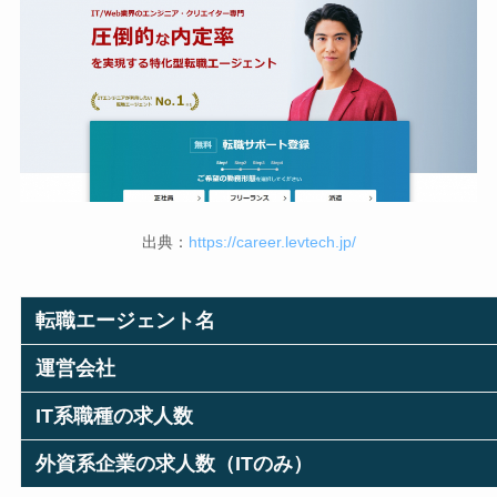
出典：
https://career.levtech.jp/
転職エージェント名
運営会社
IT系職種の求人数
外資系企業の求人数（ITのみ）