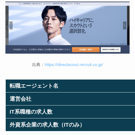
出典：
https://directscout.recruit.co.jp/
転職エージェント名
運営会社
IT系職種の求人数
外資系企業の求人数（ITのみ）